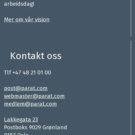
arbeidsdag!
.
Mer om vår visjon
Kontakt oss
Tlf +47 48 21 01 00
.
post@parat.com
webmaster@parat.com
medlem@parat.com
.
Lakkegata 23
Postboks 9029 Grønland